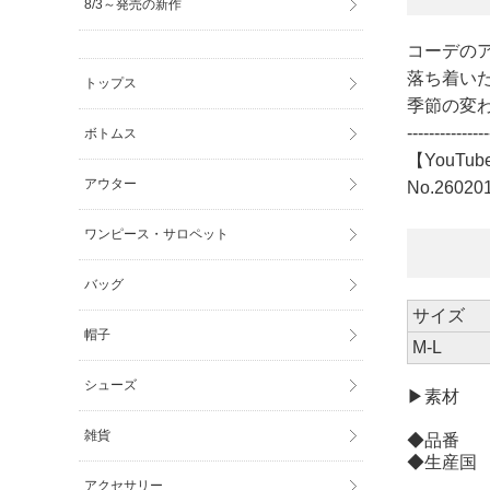
8/3～発売の新作
コーデの
落ち着い
トップス
季節の変
---------------
ボトムス
【YouTub
アウター
No.26020
ワンピース・サロペット
バッグ
サイズ
帽子
M-L
シューズ
▶素材 [
雑貨
◆品番 V1
◆生産国
アクセサリー