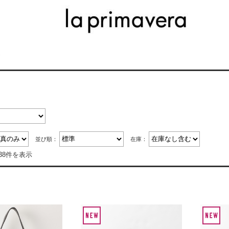
グ
並び順：
在庫：
38件を表示