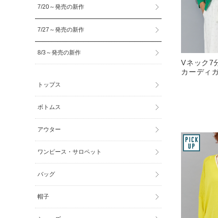
7/20～発売の新作
7/27～発売の新作
8/3～発売の新作
Vネック7
カーディガ
トップス
ボトムス
アウター
ワンピース・サロペット
バッグ
帽子