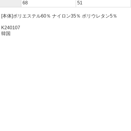
68
51
本体]ポリエステル60％ ナイロン35％ ポリウレタン5％
240107
 韓国