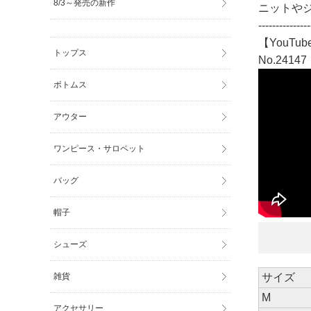
8/3～発売の新作
ニットや
---------------
【YouTub
トップス
No.24147
ボトムス
アウター
ワンピース・サロペット
バッグ
帽子
シューズ
雑貨
サイズ
M
アクセサリー