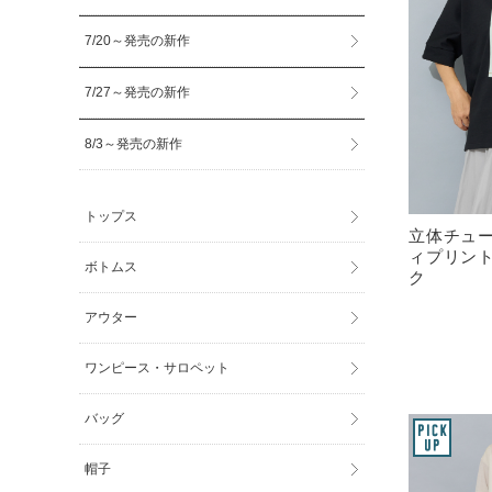
7/20～発売の新作
7/27～発売の新作
8/3～発売の新作
トップス
立体チュ
ィプリント
ボトムス
ク
アウター
ワンピース・サロペット
バッグ
帽子